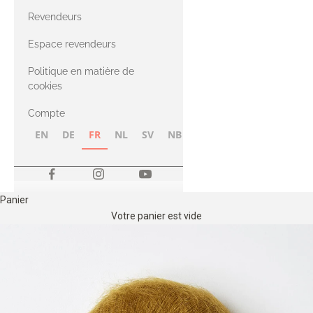
CASHMERE
Compatible
Revendeurs
Cashmere
avec le fil Merino
Espace revendeurs
Politique en matière de
avec le fil Heavy
cookies
Merino
Compte
EN
DE
FR
NL
SV
NB
FI
Panier
Votre panier est vide