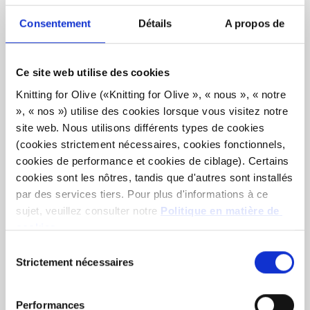
Notre mohair provient de chèvres angora élevées en
Consentement
Détails
A propos de
Afrique du Sud et le fil est également produit localement.
Nos fils sont traçables jusqu'aux fermes individuelles, ce
Ce site web utilise des cookies
qui signifie que nous savons exactement de quelles
fermes, de quels éleveurs et de quelles chèvres provient
Knitting for Olive («Knitting for Olive », « nous », « notre 
», « nos ») utilise des cookies lorsque vous visitez notre 
notre laine.
site web. Nous utilisons différents types de cookies 
(cookies strictement nécessaires, cookies fonctionnels, 
Tout notre mohair est certifié de manière indépendante
cookies de performance et cookies de ciblage). Certains 
selon la norme Responsible Mohair Standard (RMS),
cookies sont les nôtres, tandis que d'autres sont installés 
certifiée par Control Union,
CU 1276494.
par des services tiers. Pour plus d'informations à ce 
sujet, veuillez consulter notre 
Politique en matière de 
Le fil est produit dans le plus grand respect du bien-être
cookies
.
des animaux et de la responsabilité sociale. Notre filature
Vous pouvez accepter que nous utilisions des cookies 
Sélection
respecte des normes éthiques, techniques et
qui ne sont pas indispensables au fonctionnement du site 
Strictement nécessaires
du
environnementales, créant des fils exempts de produits
web. Votre consentement signifie que des cookies 
consentement
chimiques nocifs.
peuvent être installés et que nous, en tant que 
Performances