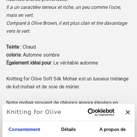
Il a un caractère terreux et riche, un peu comme l'ocre,
mais en vert.
Comparé à Olive Brown, il est plus clair et tire davantage
vers le vert.
Teinte :
Chaud
coloris
: Automne sombre
Également idéal pour
: Le véritable automne
Knitting for Olive Soft Silk Mohair est un luxueux mélange
de kid mohair et de soie de mûrier.
Notre mohair provient de chèvres angora élevées en
Afrique du Sud, et le fil est également produit localement.
Nos fils sont traçables jusqu'aux fermes individuelles, ce
qui signifie que nous savons exactement de quelles
Consentement
Détails
A propos de
fermes, de quels éleveurs et de quelles chèvres provient