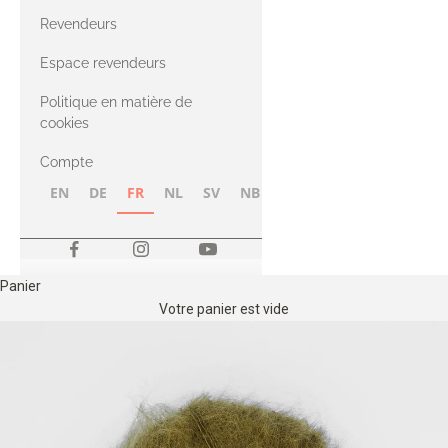
CASHMERE
Compatible
Revendeurs
Cashmere
avec le fil Merino
Espace revendeurs
Politique en matière de
avec le fil Heavy
cookies
Merino
Compte
EN
DE
FR
NL
SV
NB
FI
Panier
Votre panier est vide