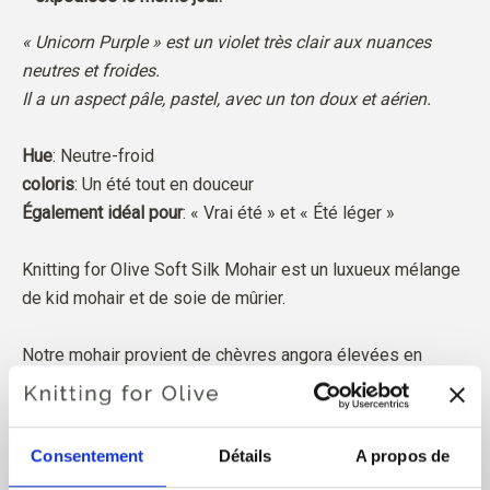
« Unicorn Purple » est un violet très clair aux nuances
neutres et froides.
Il a un aspect pâle, pastel, avec un ton doux et aérien.
Hue
: Neutre-froid
coloris
: Un été tout en douceur
Également idéal pour
: « Vrai été » et « Été léger »
Knitting for Olive Soft Silk Mohair est un luxueux mélange
de kid mohair et de soie de mûrier.
Notre mohair provient de chèvres angora élevées en
Afrique du Sud et le fil est également produit localement.
Nos fils sont traçables jusqu'aux fermes individuelles, ce
qui signifie que nous savons exactement de quelles
Consentement
Détails
A propos de
fermes, de quels éleveurs et de quelles chèvres provient