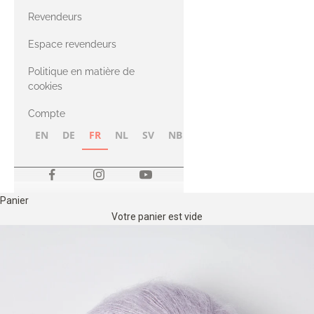
CASHMERE
Compatible
Revendeurs
Cashmere
avec le fil Merino
Espace revendeurs
Politique en matière de
avec le fil Heavy
cookies
Merino
Compte
EN
DE
FR
NL
SV
NB
FI
Panier
Votre panier est vide