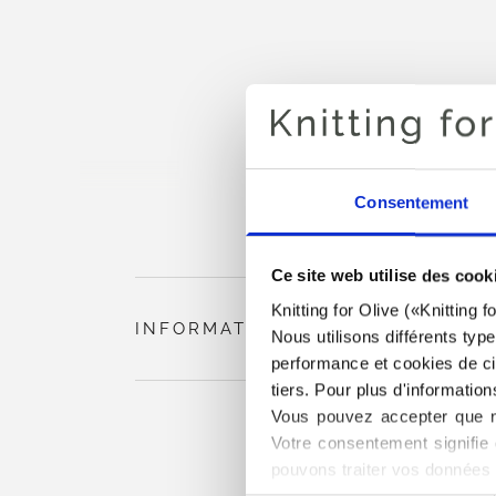
Consentement
Ce site web utilise des cook
Knitting for Olive («Knitting 
INFORMATIONS SUR LE PRODUIT
Nous utilisons différents typ
performance et cookies de cib
tiers. Pour plus d'information
Vous pouvez accepter que no
Votre consentement signifie 
pouvons traiter vos données 