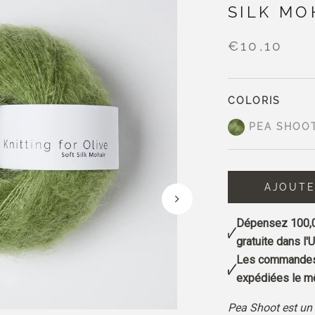
SILK MO
€10,10
COLORIS
PEA SHOO
AJOUTE
Dépensez
100,
gratuite dans l'U
Les commandes 
expédiées le mê
Pea Shoot est un 