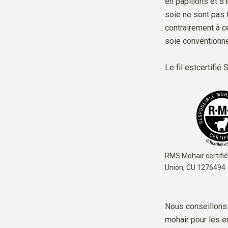
en papillons et s'
soie ne sont pas 
contrairement à c
soie conventionne
Le fil est
certifi
RMS Mohair certifié
Union,
CU 1276494
Nous conseillons d
mohair pour les en