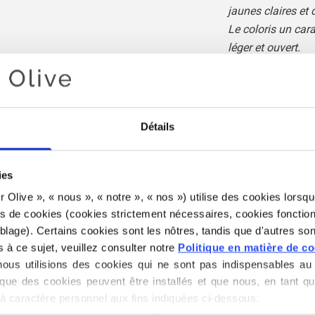
jaunes claires et
Le coloris un car
léger et ouvert.
Comparé au Clover
et plus jaune.
Teinte : Chaleure
Détails
coloris
: Automne 
Printemps clair
ies
for Olive », « nous », « notre », « nos ») utilise des cookies lorsqu
Le fil «Knitting f
es de cookies (cookies strictement nécessaires, cookies fonction
luxueux composé 
lage). Certains cookies sont les nôtres, tandis que d'autres sont
soie de mûrier.
s à ce sujet, veuillez consulter notre 
Politique en matière de c
us utilisions des cookies qui ne sont pas indispensables au 
que des cookies peuvent être installés et que nous, en tant qu
Notre mohair provi
à caractère personnel aux fins indiquées ci-dessous.
du Sud, et le fil e