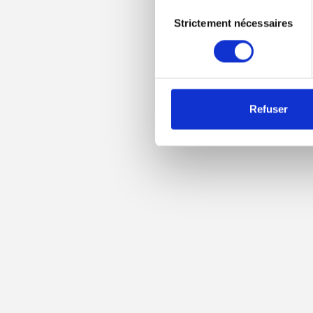
Vous pouvez modifier ou ret
Sélection
trouverez également des info
Strictement nécessaires
du
consentement
Refuser