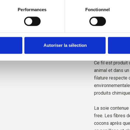
irer votre consentement à tout moment via notre 
Politique en 
sont traçables jusq
rmations sur le blocage et la suppression des cookies.
Performances
Fonctionnel
que nous savons e
éleveurs et de quel
Tout notre mohair
selon la norme R
Autoriser la sélection
certifiée par Cont
Ce fil est produit
animal et dans un
filature respecte
environnementales
produits chimique
La soie contenue 
free. Les fibres d
cocons après que 