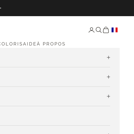
»
Ouvrir Mon compte
Ouvrir Recherche
Ouvrir Mon pan
COLORIS
AIDE
À PROPOS