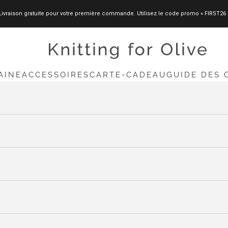
Livraison gratuite pour votre première commande. Utilisez le code promo « FIRST26 
knittingforolive.com
AINE
ACCESSOIRES
CARTE-CADEAU
GUIDE DES 