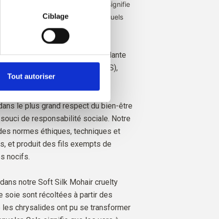
matière de cookies
, où vous 
u'aux fermes individuelles, ce qui signifie
Ciblage
xactement de quelles fermes, de quels
les chèvres provient notre laine.
 est certifié de manière indépendante
esponsible Mohair Standard (RMS),
Tout autoriser
rol Union,
CU 1276494.
 dans le plus grand respect du bien-être
 souci de responsabilité sociale. Notre
 des normes éthiques, techniques et
, et produit des fils exempts de
s nocifs.
dans notre Soft Silk Mohair cruelty
e soie sont récoltées à partir des
les chrysalides ont pu se transformer