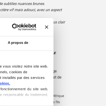
 de subtiles nuances brunes.
actère vif mais adouci, avec un aspect
 Green, le Pea Shoot semble plus clair
use
A propos de
véritable
Convient également pour
:
e vous visitez notre site web. 
or Olive Soft Silk Mohair un mélange
nels, cookies de 
du meilleur mohair de chevreau et de
 installés par des services 
ookies
.
fonctionnement du site web. 
e responsable du traitement, 
ent de chèvres angora élevées en Afrique
st également produit localement. Nos fils