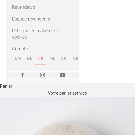
CASHMERE
Compatible
Revendeurs
Cashmere
avec le fil Merino
Espace revendeurs
Politique en matière de
avec le fil Heavy
cookies
Merino
Compte
EN
DE
FR
NL
SV
NB
FI
Panier
Votre panier est vide