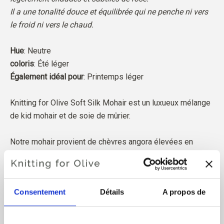
Il a une tonalité douce et équilibrée qui ne penche ni vers
le froid ni vers le chaud.
Hue
: Neutre
coloris
: Été léger
Également idéal pour
: Printemps léger
Knitting for Olive Soft Silk Mohair est un luxueux mélange
de kid mohair et de soie de mûrier.
Notre mohair provient de chèvres angora élevées en
Afrique du Sud et le fil est également produit localement.
Nos fils sont traçables jusqu'aux fermes individuelles, ce
qui signifie que nous savons exactement de quelles
Consentement
Détails
A propos de
fermes, de quels éleveurs et de quelles chèvres provient
notre laine.