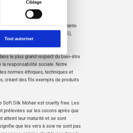
Ciblage
éleveurs et de quelles chèvres
e.
 est certifié de manière indépendante
esponsible Mohair Standard (RMS),
Tout autoriser
rol Union,
CU 1276494.
 dans le plus grand respect du bien-être
 la responsabilité sociale. Notre
 des normes éthiques, techniques et
, créant des fils exempts de produits
 Soft Silk Mohair est cruelty free. Les
nt prélevées sur les cocons après que
t atteint leur maturité et se sont
ignifie que les vers à soie ne sont pas