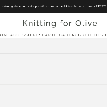
Livraison gratuite pour votre première commande. Utilisez le code promo « FIRST26 
knittingforolive.com
AINE
ACCESSOIRES
CARTE-CADEAU
GUIDE DES 