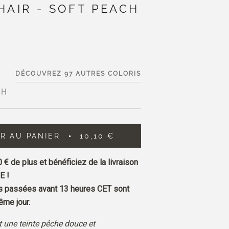
HAIR - SOFT PEACH
DÉCOUVREZ 97 AUTRES COLORIS
CH
R AU PANIER
10,10 €
0 €
de plus et bénéficiez de la livraison
E !
passées avant 13 heures CET sont
me jour.
t une teinte pêche douce et