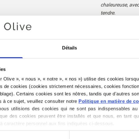
chaleureuse, avec
tendre.
L'effet mélangé s
palette coloris.
Teinte : Chaleure
Détails
coloris
: Automne 
Printemps véritab
ies
for Olive », « nous », « notre », « nos ») utilise des cookies lorsqu
Knitting for Olive
es de cookies (cookies strictement nécessaires, cookies fonction
mélange de kid mo
lage). Certains cookies sont les nôtres, tandis que d'autres sont
s à ce sujet, veuillez consulter notre 
Politique en matière de c
us utilisions des cookies qui ne sont pas indispensables au 
Notre mohair pro
que des cookies peuvent être installés et que nous, en tant qu
Afrique du Sud et 
à caractère personnel aux fins indiquées ci-dessous.
Nos fils sont traç
irer votre consentement à tout moment via notre 
Politique en 
qui signifie que 
rmations sur le blocage et la suppression des cookies.