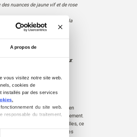
 des nuances de jaune vif et de rose
ubtil apporte de la profondeur à la
use
A propos de
véritable
Convient également pour
:
le et Printemps clair
e vous visitez notre site web. 
 Soft Silk Mohair est un luxueux
nels, cookies de 
hair et de soie de mûrier.
 installés par des services 
ookies
.
fonctionnement du site web. 
vient de chèvres angora élevées en
e responsable du traitement, 
le fil est également produit localement.
ables jusqu'aux fermes individuelles, ce
matière de cookies
, où vous 
nous savons exactement de quelles