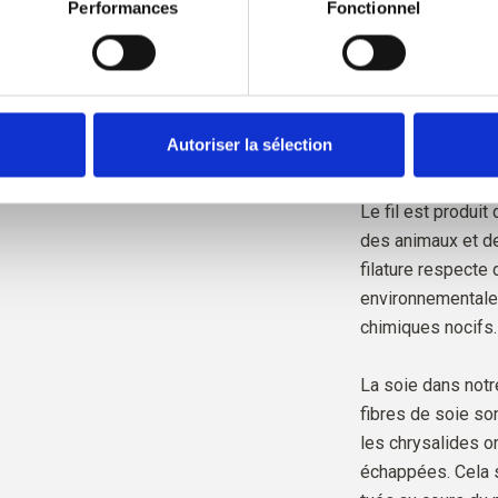
Performances
Fonctionnel
fermes, de quels 
provient notre lain
Tout notre mohair
selon la norme R
Autoriser la sélection
certifiée par Cont
Le fil est produit
des animaux et de
filature respecte
environnementales
chimiques nocifs.
La soie dans notre
fibres de soie so
les chrysalides on
échappées. Cela s