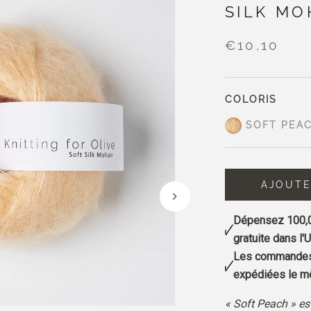
SILK MO
€10,10
COLORIS
SOFT PEA
AJOUTE
Dépensez
100,
gratuite dans l'U
Les commandes 
expédiées le mê
« Soft Peach » es