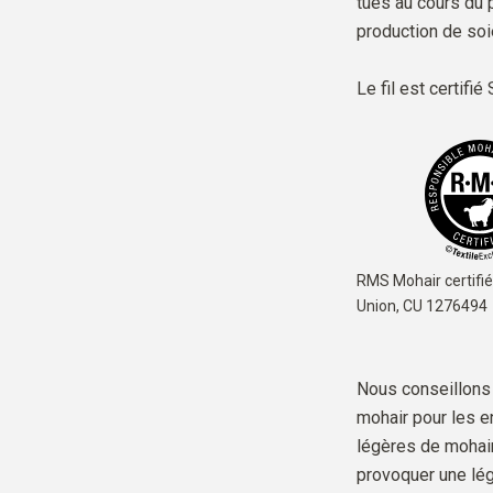
tués au cours du 
production de soi
Le fil est
certifi
RMS Mohair certifié
Union,
CU 1276494
Nous conseillons d
mohair pour les en
légères de mohair
provoquer une légè